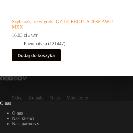
Szybkozłącze wtyczka GZ 1/2 RECTUS 26SF AW21
MXX
16,03
zł
z VAT
Pneumatyka (121447)
Dodaj do koszyka
Sklep
Kontakt
O nas
Moje konto
O nas
O nas
Nasi klienci
Nasi partnerzy