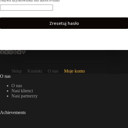
Nazwa użytkownika lub adres e-mail
*
Zresetuj hasło
Sklep
Kontakt
O nas
Moje konto
O nas
O nas
Nasi klienci
Nasi partnerzy
Achievements