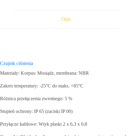
bar
NC
M10
42V
Opis
Czujnik ciśnienia
Materiały: Korpus: Mosiądz, membrana: NBR
Zakres temperatury: -25°C do maks. +85°C
Różnica przełączenia zwrotnego: 5 %
Stopień ochrony: IP 65 (zaciski IP 00)
Przyłącze kablowe: Wtyk plaski 2 x 6,3 x 0,8