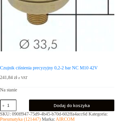
Czujnik ciśnienia precyzyjny 0,2-2 bar NC M10 42V
241,84
zł
z VAT
Na stanie
ilość
Dodaj do koszyka
Czujnik
ciśnienia
SKU:
090ff947-75d9-4b45-b70d-602ffa4acc6d
Kategoria:
precyzyjny
Pneumatyka (121447)
Marka:
AIRCOM
0,2-
2