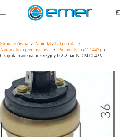
Przejdź
do
treści
Koszyk
Strona główna
Materiały i akcesoria
Automatyka przemysłowa
Pneumatyka (121447)
Czujnik ciśnienia precyzyjny 0,2-2 bar NC M10 42V