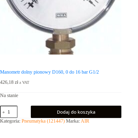
Manometr dolny pionowy D160, 0 do 16 bar G1/2
426,18
zł
z VAT
Na stanie
ilość
Dodaj do koszyka
Manometr
dolny
Kategoria:
Pneumatyka (121447)
Marka:
AIR
pionowy
D160,
0