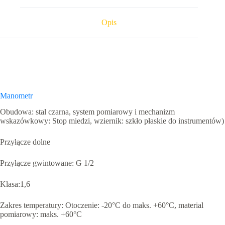
do
16
bar
Opis
G1/2
Manometr
Obudowa: stal czarna, system pomiarowy i mechanizm
wskazówkowy: Stop miedzi, wziernik: szkło płaskie do instrumentów)
Przyłącze dolne
Przyłącze gwintowane: G 1/2
Klasa:1,6
Zakres temperatury: Otoczenie: -20°C do maks. +60°C, material
pomiarowy: maks. +60°C