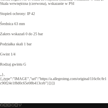
Skala wewnętrzna (czerwona), wskazanie w PSI
Stopień ochrony: IP 42
Średnica 63 mm
Zakres wskazań 0 do 25 bar
Podziałka skali 1 bar
Gwint 1/4
Rodzaj gwintu G
„},
{„type”:”IMAGE”,”url”:”https://a.allegroimg.com/original/116c0c/fe1
c90f24e1f8d0c65e08b413ceb”}]}]}