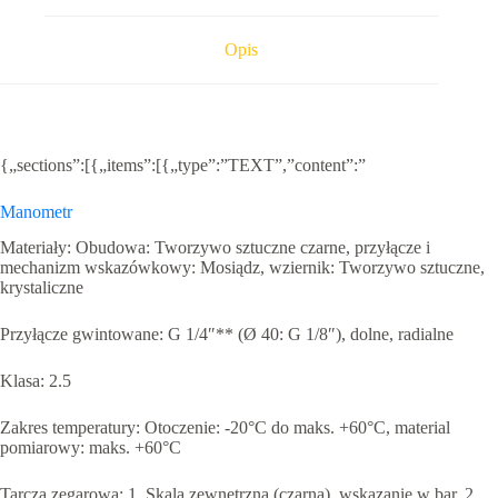
do
25
bar
Opis
G1/4
{„sections”:[{„items”:[{„type”:”TEXT”,”content”:”
Manometr
Materiały: Obudowa: Tworzywo sztuczne czarne, przyłącze i
mechanizm wskazówkowy: Mosiądz, wziernik: Tworzywo sztuczne,
krystaliczne
Przyłącze gwintowane: G 1/4″** (Ø 40: G 1/8″), dolne, radialne
Klasa: 2.5
Zakres temperatury: Otoczenie: -20°C do maks. +60°C, material
pomiarowy: maks. +60°C
Tarcza zegarowa: 1. Skala zewnętrzna (czarna), wskazanie w bar, 2.