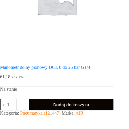
Manometr dolny pionowy D63, 0 do 25 bar G1/4
61,18
zł
z VAT
Na stanie
ilość
Dodaj do koszyka
Manometr
dolny
Kategoria:
Pneumatyka (121447)
Marka:
AIR
pionowy
D63,
0