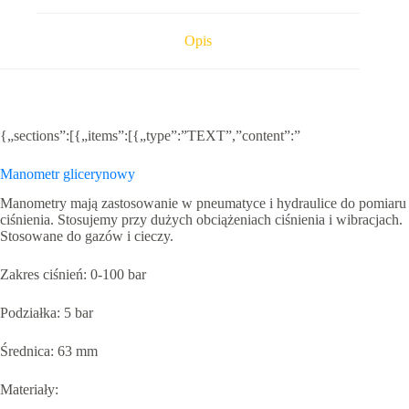
-
100
bar
Opis
{„sections”:[{„items”:[{„type”:”TEXT”,”content”:”
Manometr glicerynowy
Manometry mają zastosowanie w pneumatyce i hydraulice do pomiaru
ciśnienia. Stosujemy przy dużych obciążeniach ciśnienia i wibracjach.
Stosowane do gazów i cieczy.
Zakres ciśnień: 0-100 bar
Podziałka: 5 bar
Średnica: 63 mm
Materiały: