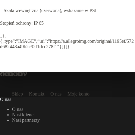
– Skala wewnętrzna (czerwona), wskazanie w PSI
Stopień ochrony: IP 65
„},
{„type”:”IMAGE”,”url”:”https://a.allegroimg.com/original/1195ef/572
d682448a49b2c92f1dcc278f1″}]}]}
Sklep
Kontakt
O nas
Moje konto
O nas
O nas
Nasi klienci
Nasi partnerzy