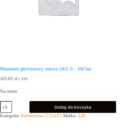
Manometr glicerynowy osiowy D63, 0 – 100 bar
105,83
zł
z VAT
Na stanie
ilość
Dodaj do koszyka
Manometr
glicerynowy
Kategoria:
Pneumatyka (121447)
Marka:
AIR
osiowy
D63,
0