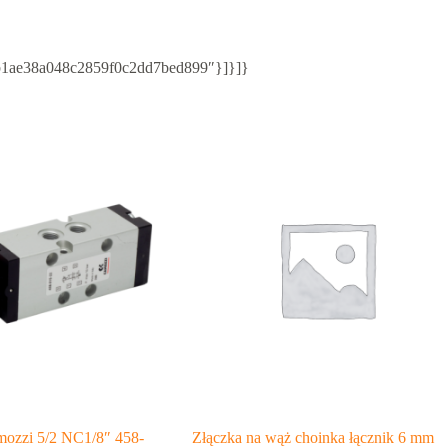
c4/b1ae38a048c2859f0c2dd7bed899″}]}]}
mozzi 5/2 NC1/8″ 458-
Złączka na wąż choinka łącznik 6 mm