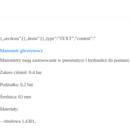
bar
{„sections”:[{„items”:[{„type”:”TEXT”,”content”:”
Manometr glicerynowy
Manometry mają zastosowanie w pneumatyce i hydraulice do pomiaru ci
Zakres ciśnień: 0-4 bar
Podziałka: 0,2 bar
Średnica: 63 mm
Materiały:
– obudowa 1.4301,