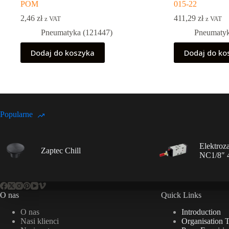
POM
015-22
2,46
zł
411,29
zł
z VAT
z VAT
Pneumatyka (121447)
Pneumatyk
Dodaj do koszyka
Dodaj do ko
Popularne
Elektroz
Zaptec Chill
NC1/8″ 
O nas
Quick Links
O nas
Introduction
Nasi klienci
Organisation 