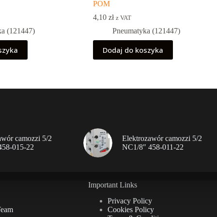
POM
4,10
zł
z VAT
a (121447)
Pneumatyka (121447)
szyka
Dodaj do koszyka
awór camozzi 5/2
Elektrozawór camozzi 5/2
458-015-22
NC1/8″ 458-011-22
Important Links
Privacy Policy
Team
Cookies Policy