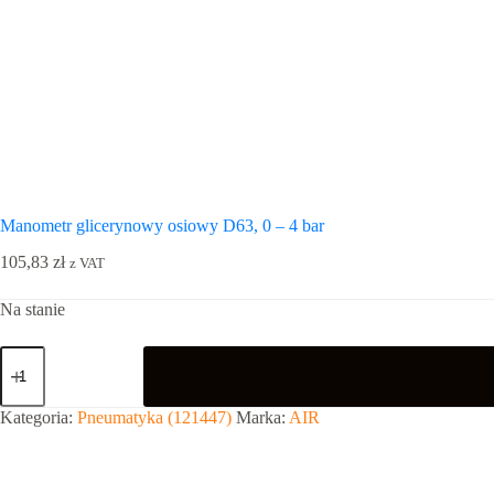
Manometr glicerynowy osiowy D63, 0 – 4 bar
105,83
zł
z VAT
Na stanie
ilość
Manometr
glicerynowy
osiowy
Kategoria:
Pneumatyka (121447)
Marka:
AIR
D63,
0
-
4