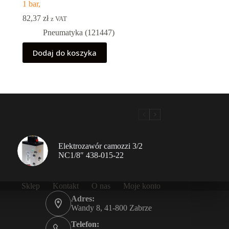
1 bar,
82,37
zł
z VAT
Pneumatyka (121447)
Dodaj do koszyka
Elektrozawór camozzi 3/2
NC1/8″ 438-015-22
Sklep
Kontakt
O nas
Moje konto
Adres:
Wandy 8, 41-800 Zabrze
Telefon: