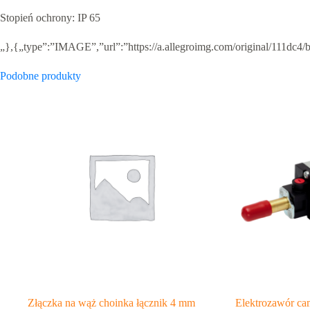
Stopień ochrony: IP 65
„},{„type”:”IMAGE”,”url”:”https://a.allegroimg.com/original/111d
Podobne produkty
Złączka na wąż choinka łącznik 4 mm
Elektrozawór ca