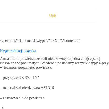
1/2
stal
nierdzewna
Opis
{„sections”:[{„items”:[{„type”:”TEXT”,”content”:”
Nypel redukcja złączka
Armatura do powietrza ze stali nierdzewnej to jedna z najczęściej
stosowana w pneumatyce. W ofercie posiadamy wszystkie typy złączy
w technice sprężonego powietrza.
– przyłącze GZ 3/8″-1/2″
– materiał stal nierdzewna ASI 316
– zastosowanie do powietrza
„},