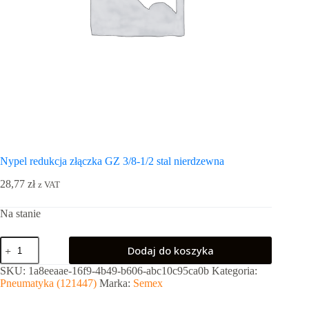
Nypel redukcja złączka GZ 3/8-1/2 stal nierdzewna
28,77
zł
z VAT
Na stanie
ilość
Dodaj do koszyka
Nypel
redukcja
SKU:
1a8eeaae-16f9-4b49-b606-abc10c95ca0b
Kategoria:
złączka
Pneumatyka (121447)
Marka:
Semex
GZ
3/8-