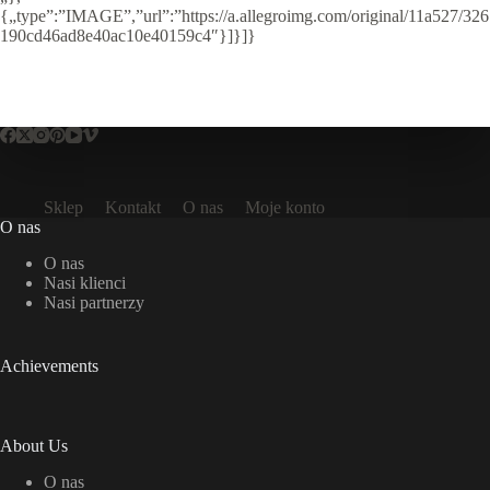
{„type”:”IMAGE”,”url”:”https://a.allegroimg.com/original/11a527/326
190cd46ad8e40ac10e40159c4″}]}]}
Sklep
Kontakt
O nas
Moje konto
O nas
O nas
Nasi klienci
Nasi partnerzy
Achievements
About Us
O nas