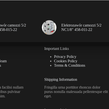
awór camozzi 5/2
Elektrozawór camozzi 5/2
458-015-22
NC1/8″ 458-011-22
Important Links
Privacy Policy
Team
Cookies Policy
s
Terms & Conditions
Shipping Information
facilisi nullam
Fringilla urna porttitor rhoncus dolor
ibus pulvinar
purus nonulla malesuada pellentesque elit
nim.
eget.