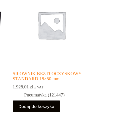
SIŁOWNIK BEZTŁOCZYSKOWY
STANDARD 18×50 mm
1.928,01
zł
z VAT
Pneumatyka (121447)
Dodaj do koszyka