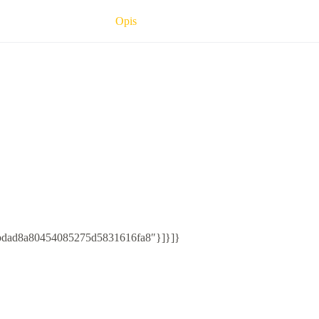
Opis
e6/bdad8a80454085275d5831616fa8″}]}]}