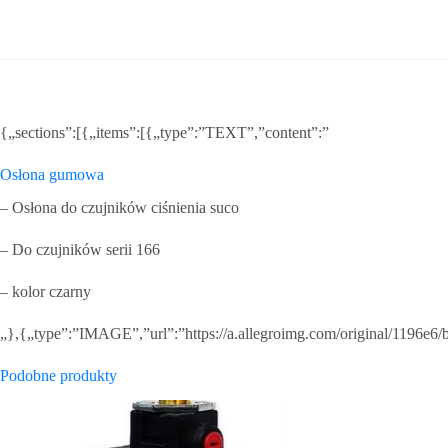
{„sections”:[{„items”:[{„type”:”TEXT”,”content”:”
Osłona gumowa
– Osłona do czujników ciśnienia suco
– Do czujników serii 166
– kolor czarny
„},{„type”:”IMAGE”,”url”:”https://a.allegroimg.com/original/1196
Podobne produkty