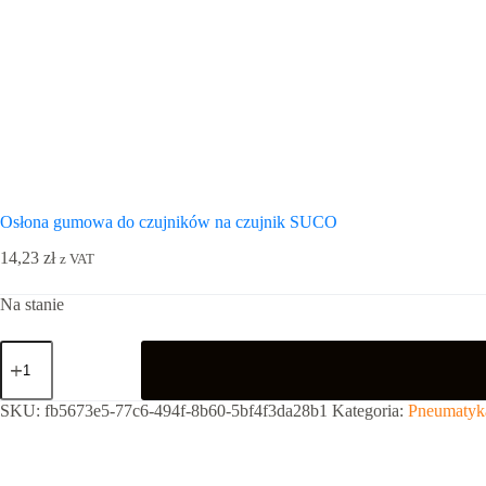
Osłona gumowa do czujników na czujnik SUCO
14,23
zł
z VAT
Na stanie
ilość
Osłona
gumowa
do
SKU:
fb5673e5-77c6-494f-8b60-5bf4f3da28b1
Kategoria:
Pneumatyk
czujników
na
czujnik
SUCO