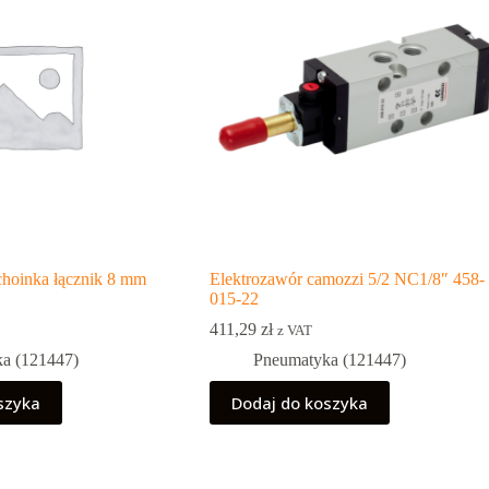
choinka łącznik 8 mm
Elektrozawór camozzi 5/2 NC1/8″ 458-
015-22
411,29
zł
z VAT
a (121447)
Pneumatyka (121447)
szyka
Dodaj do koszyka