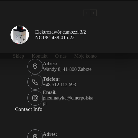
Elektrozawór camozzi 3/2
NC1/8″ 438-015-22
Sklep
Kontakt
O nas
Moje konto
Adres:
Wandy 8, 41-800 Zabrze
Telefon:
+48 512 112 693
Email:
pneumatyka@emerpolska.
pl
Contact Info
Adres: