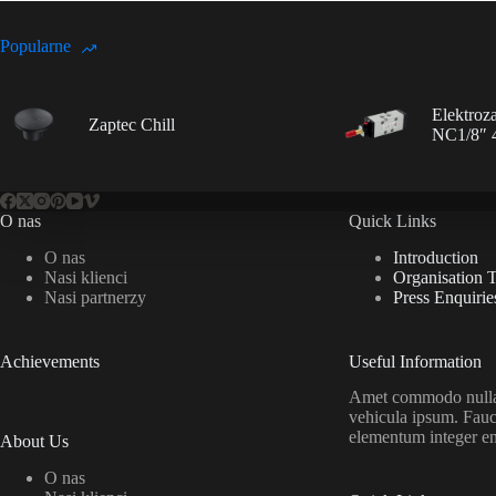
Popularne
Elektroz
Zaptec Chill
NC1/8″ 
O nas
Quick Links
O nas
Introduction
Nasi klienci
Organisation 
Nasi partnerzy
Press Enquirie
Achievements
Useful Information
Amet commodo nulla 
vehicula ipsum. Fauc
elementum integer e
About Us
O nas