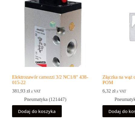
Elektrozawór camozzi 3/2 NC1/8″ 438-
Złączka na wąż 
015-22
POM
381,93
zł
6,32
zł
z VAT
z VAT
Pneumatyka (121447)
Pneumatyk
Dodaj do koszyka
Dodaj do ko