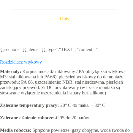
(teflon)
Opis
{„sections”:[{„items”:[{„type”:”TEXT”,”content”:”
Rozdzielacz wtykowy
Materiały
:
Korpus: mosiądz niklowany / PA 66 (złączka wtykowa
M3: stal niklowana lub PA66), pierścień wciskowy do demontażu
przewodu: PA 66, uszczelnienie: NBR, stal nierdzewna, pierścień
zaciskający przewód: ZnDC ocynkowany (w czasie montażu są
stosowane wyłącznie uszczelnienia i smary bez silikonu)
Zalecane temperatury pracy:
-20° C do maks. + 80° C
Zalecane ciśnienie robocze:
-0,95 do 20 barów
Media robocze:
Sprężone powietrze, gazy obojętne, woda (woda do