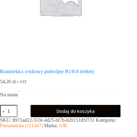
Rozdzielacz wtykowy podwójny R1/8-8 (teflon)
54,26
zł
z VAT
Na stanie
ilość
Dodaj do koszyka
Rozdzielacz
wtykowy
SKU:
8971ad22-513e-4d25-bf7b-d20151d5f731
Kategoria:
podwójny
Pneumatyka (121447)
Marka:
AIR
R1/8-
8