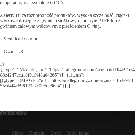
temperatury maksymalnie 60° C)
Zalety:
Duża różnorodność produktów, wysoka szczelność, złączki
wtykowe dostępne z gwintem stożkowym, pokryte PTFE lub z
gwintem calowym walcowym z pierścieniem O-ring.
– Średnica D 8 mm
– Gwint 1/8
„},
{„type”:”IMAGE”,”url”:”https://a.allegroimg.com/original/1104b9/a54
88e4247cca18f91f448ad4265″}]},{„items”:
[{„type”:”IMAGE”,”url”:”https://a.allegroimg.com/original/1153e9/f8
55cd4f4e698129e7c095dc86e4″}]}]}
Sklep
Kontakt
O nas
Moje konto