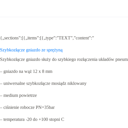
mm
{„sections”:[{„items”:[{„type”:”TEXT”,”content”:”
Szybkozłącze gniazdo ze sprężyną
Szybkozłącze gniazdo służy do szybkiego rozłączenia układów pneum
– gniazdo na wąż 12 x 8 mm
– uniwersalne szybkozłącze mosiądz niklowany
– medium powietrze
– ciśnienie robocze PN=35bar
– temperatura -20 do +100 stopni C