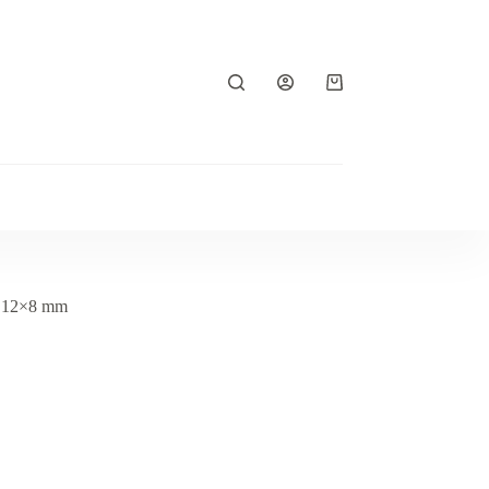
Koszyk
ż 12×8 mm