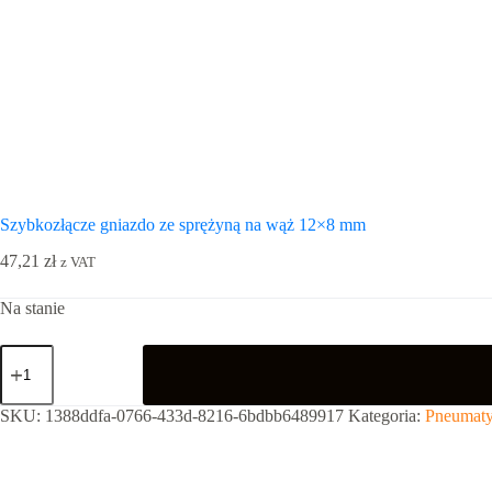
Szybkozłącze gniazdo ze sprężyną na wąż 12×8 mm
47,21
zł
z VAT
Na stanie
ilość
Szybkozłącze
gniazdo
ze
SKU:
1388ddfa-0766-433d-8216-6bdbb6489917
Kategoria:
Pneumaty
sprężyną
na
wąż
12x8