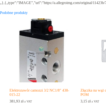
„},{„type”:”IMAGE”,”url”:”https://a.allegroimg.com/original/11423
Podobne produkty
Elektrozawór camozzi 3/2 NC1/8″ 438-
Złączka na wąż 
015-22
POM
381,93
zł
3,15
zł
z VAT
z VAT