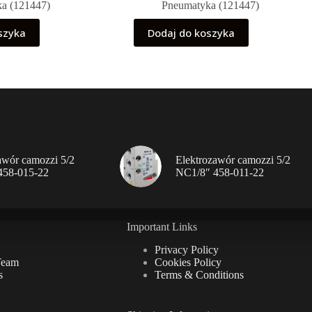
a (121447)
Pneumatyka (121447)
szyka
Dodaj do koszyka
awór camozzi 5/2
Elektrozawór camozzi 5/2
458-015-22
NC1/8″ 458-011-22
Important Links
Privacy Policy
Team
Cookies Policy
s
Terms & Conditions