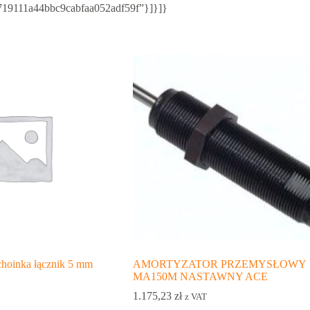
b/719111a44bbc9cabfaa052adf59f”}]}]}
choinka łącznik 5 mm
AMORTYZATOR PRZEMYSŁOWY
MA150M NASTAWNY ACE
1.175,23
zł
z VAT