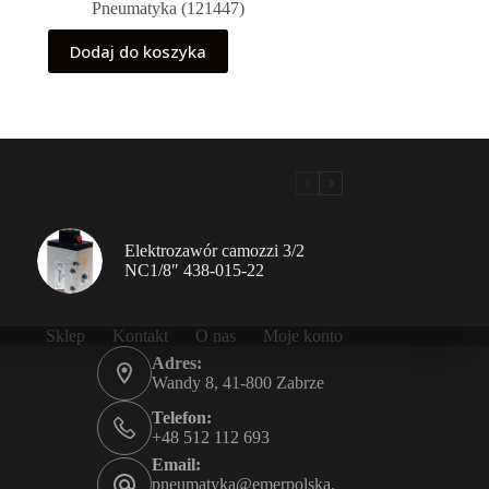
Pneumatyka (121447)
Dodaj do koszyka
Elektrozawór camozzi 3/2
NC1/8″ 438-015-22
Sklep
Kontakt
O nas
Moje konto
Adres:
Wandy 8, 41-800 Zabrze
Telefon:
+48 512 112 693
Email:
pneumatyka@emerpolska.