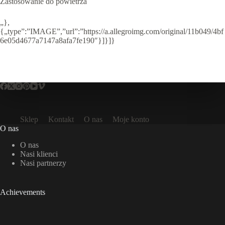
Zastosowanie do powietrza
„},
{„type”:”IMAGE”,”url”:”https://a.allegroimg.com/original/11b049/4bf
6e05d4677a7147a8afa7fe190″}]}]}
Sklep
Kontakt
O nas
Moje konto
O nas
O nas
Nasi klienci
Nasi partnerzy
Achievements