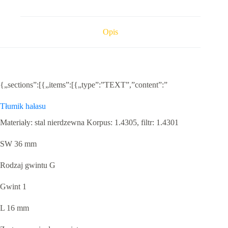
nierdzewnej
1
Opis
{„sections”:[{„items”:[{„type”:”TEXT”,”content”:”
Tłumik hałasu
Materiały: stal nierdzewna Korpus: 1.4305, filtr: 1.4301
SW 36 mm
Rodzaj gwintu G
Gwint 1
L 16 mm