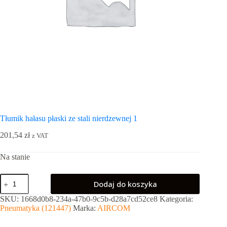
Tłumik hałasu płaski ze stali nierdzewnej 1
201,54
zł
z VAT
Na stanie
ilość
Dodaj do koszyka
Tłumik
hałasu
SKU:
1668d0b8-234a-47b0-9c5b-d28a7cd52ce8
Kategoria:
płaski
Pneumatyka (121447)
Marka:
AIRCOM
ze
stali