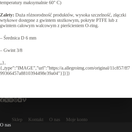
temperatury maksymalnie 60° C)
Zalety:
Duża różnorodność produktów, wysoka szczelność, złączki
wtykowe dostępne z gwintem stożkowym, pokryte PTFE lub z
gwintem calowym walcowym z pierścieniem O-ring.
– Średnica D 6 mm
– Gwint 3/8
„},
{„type”:”IMAGE”,”url”:”https://a.allegroimg.com/original/11c857/ff7
99366457a8810394498e39a04″}]}]}
Sklep
Kontakt
O nas
Moje konto
O nas