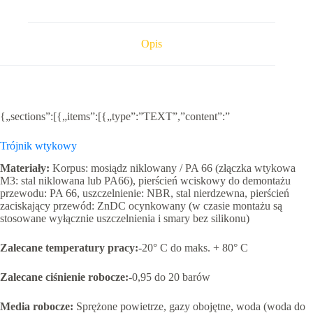
gw.
zew.
(teflon)
Opis
{„sections”:[{„items”:[{„type”:”TEXT”,”content”:”
Trójnik wtykowy
Materiały
:
Korpus: mosiądz niklowany / PA 66 (złączka wtykowa
M3: stal niklowana lub PA66), pierścień wciskowy do demontażu
przewodu: PA 66, uszczelnienie: NBR, stal nierdzewna, pierścień
zaciskający przewód: ZnDC ocynkowany (w czasie montażu są
stosowane wyłącznie uszczelnienia i smary bez silikonu)
Zalecane temperatury pracy:
-20° C do maks. + 80° C
Zalecane ciśnienie robocze:
-0,95 do 20 barów
Media robocze:
Sprężone powietrze, gazy obojętne, woda (woda do