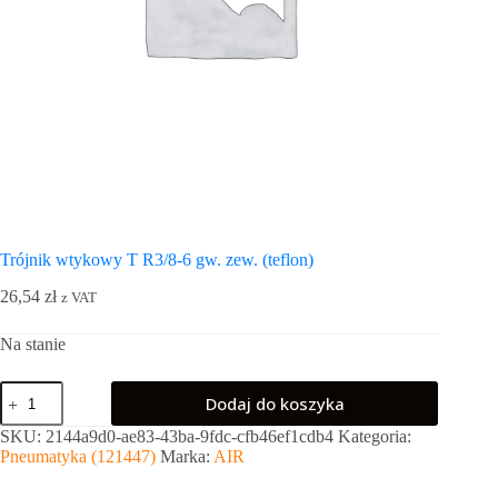
Trójnik wtykowy T R3/8-6 gw. zew. (teflon)
26,54
zł
z VAT
Na stanie
ilość
Dodaj do koszyka
Trójnik
wtykowy
SKU:
2144a9d0-ae83-43ba-9fdc-cfb46ef1cdb4
Kategoria:
T
Pneumatyka (121447)
Marka:
AIR
R3/8-
6