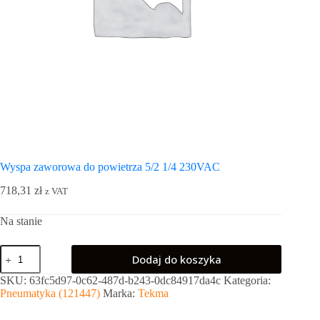
Wyspa zaworowa do powietrza 5/2 1/4 230VAC
718,31
zł
z VAT
Na stanie
ilość
Dodaj do koszyka
Wyspa
zaworowa
SKU:
63fc5d97-0c62-487d-b243-0dc84917da4c
Kategoria:
do
Pneumatyka (121447)
Marka:
Tekma
powietrza
5/2