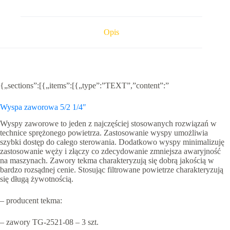
1/4
230VAC
Opis
{„sections”:[{„items”:[{„type”:”TEXT”,”content”:”
Wyspa zaworowa 5/2 1/4″
Wyspy zaworowe to jeden z najczęściej stosowanych rozwiązań w
technice sprężonego powietrza. Zastosowanie wyspy umożliwia
szybki dostęp do całego sterowania. Dodatkowo wyspy minimalizuję
zastosowanie węży i złączy co zdecydowanie zmniejsza awaryjność
na maszynach. Zawory tekma charakteryzują się dobrą jakością w
bardzo rozsądnej cenie. Stosując filtrowane powietrze charakteryzują
się długą żywotnością.
– producent tekma:
– zawory TG-2521-08 – 3 szt.