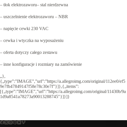
– tłok elektrozaworu– stal nierdzewna
– uszczelnienie elektrozaworu – NBR
– napięcie cewki 230 VAC
– cewka i wtyczka na wyposażeniu
– oferta dotyczy całego zestawu
– inne konfiguracje i rozmiary na zamówienie
„},
{„type”:”IMAGE”,”url”:”https://a.allegroimg.com/original/112ee0/ef5
9e7fb47849147f58e78c30e7f”}]},{„items”:
[{„type”:”IMAGE”,”url”:”https://a.allegroimg.com/original/11430b/9a
1d9a8541a78273a90013288745″}]}]}