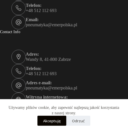
Telefon:
+48 512 112 693
Email:
pneumatyka@emerpolska.pl
Contact Info
Adres:
Wandy 8, 41-800 Zabrze
Telefon:
+48 512 112 693
Adres e-mail:
pneumatyka@emerpolska.pl
Witryna internetowa:
emerpolska.pl
Używamy plików cookie, aby zapewnić najlepszą jakość korzystania
Godziny otwarcia
z naszej strony.
8:00-17:00
Akceptuję
Odrzuć
Copyright © 2026 - Motyw WordPress stworzony przez