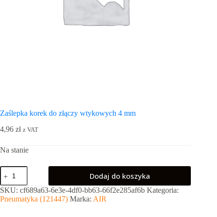
Zaślepka korek do złączy wtykowych 4 mm
4,96
zł
z VAT
Na stanie
ilość
Dodaj do koszyka
Zaślepka
korek
SKU:
cf689a63-6e3e-4df0-bb63-66f2e285af6b
Kategoria:
do
Pneumatyka (121447)
Marka:
AIR
złączy
wtykowych