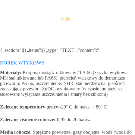
4
mm
Opis
{„sections”:[{„items”:[{„type”:”TEXT”,”content”:”
KOREK WTYKOWY
Materiały
:
Korpus: mosiądz niklowany / PA 66 (złączka wtykowa
M3: stal niklowana lub PA66), pierścień wciskowy do demontażu
przewodu: PA 66, uszczelnienie: NBR, stal nierdzewna, pierścień
zaciskający przewód: ZnDC ocynkowany (w czasie montażu są
stosowane wyłącznie uszczelnienia i smary bez silikonu)
Zalecane temperatury pracy:
-20° C do maks. + 80° C
Zalecane ciśnienie robocze:
-0,95 do 20 barów
Media robocze:
Sprężone powietrze, gazy obojętne, woda (woda do