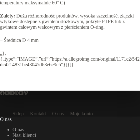
temperatury maksymalnie 60° C)
Zalety:
Duża różnorodność produktów, wysoka szczelność, złączki
wtykowe dostępne z gwintem stożkowym, pokryte PTFE lub z
gwintem calowym walcowym z pierścieniem O-ring.
– Średnica D 4 mm
„},
{„type”:”IMAGE”,”url”:”https://a.allegroimg.com/original/1171c2/542
dc4214831be43045d63e6e9c5″}]}]}
Sklep
Kontakt
O nas
Moje konto
O nas
O nas
Nasi klienci