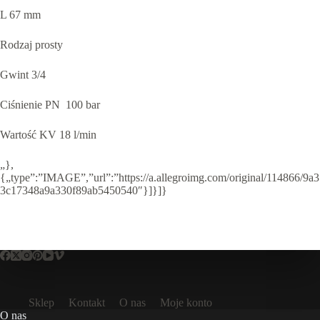
L 67 mm
Rodzaj prosty
Gwint 3/4
Ciśnienie PN 100 bar
Wartość KV 18 l/min
„},
{„type”:”IMAGE”,”url”:”https://a.allegroimg.com/original/114866/9a3
3c17348a9a330f89ab5450540″}]}]}
Sklep
Kontakt
O nas
Moje konto
O nas