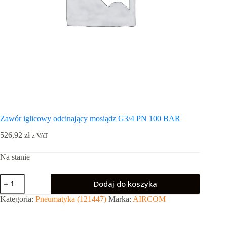
Zawór iglicowy odcinający mosiądz G3/4 PN 100 BAR
526,92
zł
z VAT
Na stanie
ilość
Dodaj do koszyka
Zawór
iglicowy
Kategoria:
Pneumatyka (121447)
Marka:
AIRCOM
odcinający
mosiądz
G3/4