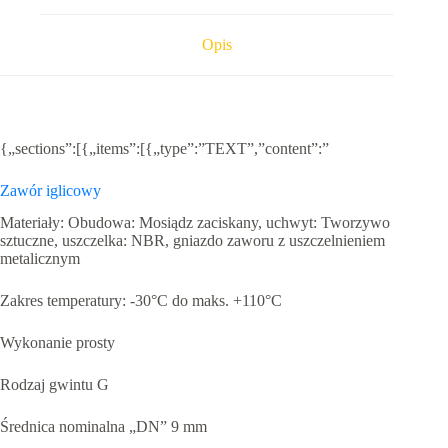
PN
100
BAR
Opis
{„sections”:[{„items”:[{„type”:”TEXT”,”content”:”
Zawór iglicowy
Materiały: Obudowa: Mosiądz zaciskany, uchwyt: Tworzywo
sztuczne, uszczelka: NBR, gniazdo zaworu z uszczelnieniem
metalicznym
Zakres temperatury: -30°C do maks. +110°C
Wykonanie prosty
Rodzaj gwintu G
Średnica nominalna „DN” 9 mm