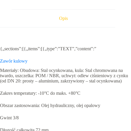
Opis
{„sections”:[{„items”:[{„type”:”TEXT”,”content”:”
Zawór kulowy
Materiały: Obudowa: Stal ocynkowana, kula: Stal chromowana na
twardo, uszczelka: POM / NBR, uchwyt: odlew ciśnieniowy z cynku
(od DN 20: prosty – aluminium, zakrzywiony – stal ocynkowana)
Zakres temperatury: -10°C do maks. +80°C
Obszar zastosowania: Olej hydrauliczny, olej opalowy
Gwint 3/8
Długość całkowita 72 mm