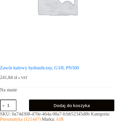
Zawór kulowy hydrauliczny, G3/8, PN500
241,84
zł
z VAT
Na stanie
ilość
Dodaj do koszyka
Zawór
kulowy
SKU:
0a74d308-470e-464a-98a7-fcbb52345d8b
Kategoria:
hydrauliczny,
Pneumatyka (121447)
Marka:
AIR
G3/8,
PN500