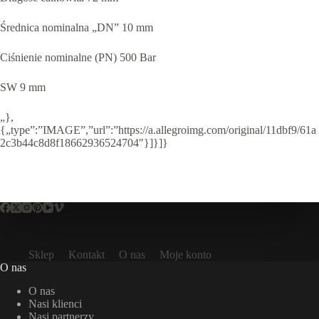
Średnica nominalna „DN” 10 mm
Ciśnienie nominalne (PN) 500 Bar
SW 9 mm
„},
{„type”:”IMAGE”,”url”:”https://a.allegroimg.com/original/11dbf9/61a
2c3b44c8d8f18662936524704″}]}]}
Sklep
Kontakt
O nas
Moje konto
O nas
O nas
Nasi klienci
Nasi partnerzy