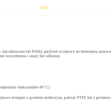
Opis
stal niklowana lub PA66), pierścień wciskowy do demontażu przewodu:
 uszczelnienia i smary bez silikonu)
temperatury maksymalnie 60° C)
wtykowe dostępne z gwintem stożkowym, pokryte PTFE lub z gwintem