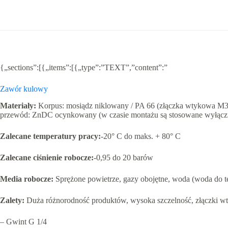
zew.
{„sections”:[{„items”:[{„type”:”TEXT”,”content”:”
Zawór kulowy
Materiały
:
Korpus: mosiądz niklowany / PA 66 (złączka wtykowa M3: 
przewód: ZnDC ocynkowany (w czasie montażu są stosowane wyłącznie
Zalecane temperatury pracy:
-20° C do maks. + 80° C
Zalecane ciśnienie robocze:
-0,95 do 20 barów
Media robocze:
Sprężone powietrze, gazy obojętne, woda (woda do 
Zalety:
Duża różnorodność produktów, wysoka szczelność, złączki 
– Gwint G 1/4