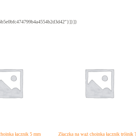
75/6b5e0bfc474799b4a4554b2d3d42″}]}]}
choinka łącznik 5 mm
Złączka na wąż choinka łącznik trójnik 