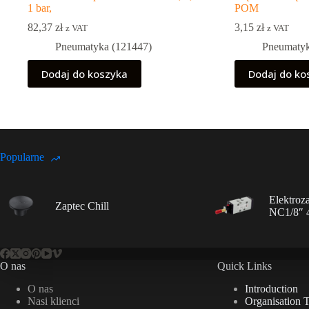
1 bar,
POM
82,37
zł
3,15
zł
z VAT
z VAT
Pneumatyka (121447)
Pneumatyk
Dodaj do koszyka
Dodaj do ko
Popularne
Elektroz
Zaptec Chill
NC1/8″ 
O nas
Quick Links
O nas
Introduction
Nasi klienci
Organisation 