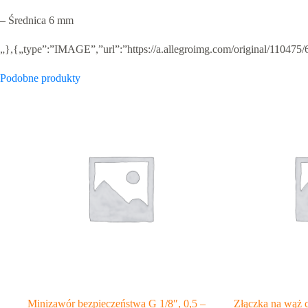
– Średnica 6 mm
„},{„type”:”IMAGE”,”url”:”https://a.allegroimg.com/original/1104
Podobne produkty
Minizawór bezpieczeństwa G 1/8″, 0,5 –
Złączka na wąż 