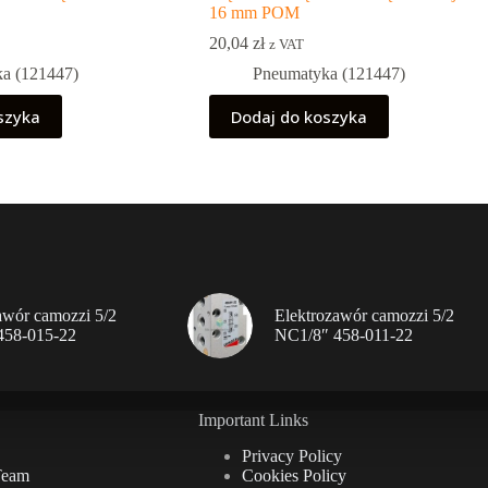
16 mm POM
20,04
zł
z VAT
a (121447)
Pneumatyka (121447)
szyka
Dodaj do koszyka
awór camozzi 5/2
Elektrozawór camozzi 5/2
458-015-22
NC1/8″ 458-011-22
Important Links
Privacy Policy
Team
Cookies Policy