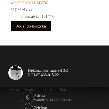
488.52.0.1.M11 24VDC
337,86
zł
z VAT
Pneumatyka (121447)
Dodaj do koszyka
Elektrozawór camozzi 3/2
NC1/8″ 438-015-22
Sklep
Kontakt
O nas
Moje konto
Adres:
Wandy 8, 41-800 Zabrze
Telefon: