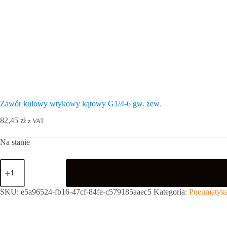
Zawór kulowy wtykowy kątowy G1/4-6 gw. zew.
82,45
zł
z VAT
Na stanie
ilość
Zawór
kulowy
wtykowy
SKU:
e5a96524-fb16-47cf-84fe-c579185aaec5
Kategoria:
Pneumatyka
kątowy
G1/4-
6
gw.