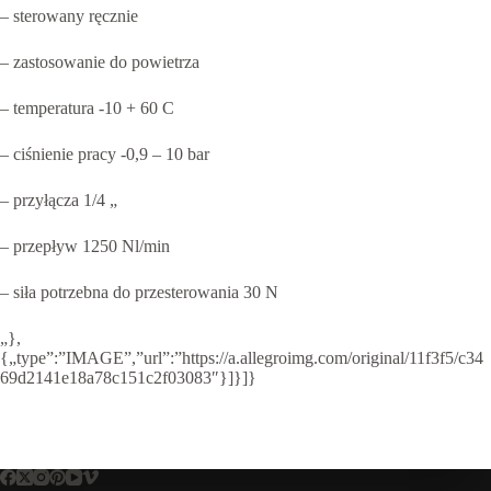
– sterowany ręcznie
– zastosowanie do powietrza
– temperatura -10 + 60 C
– ciśnienie pracy -0,9 – 10 bar
– przyłącza 1/4 „
– przepływ 1250 Nl/min
– siła potrzebna do przesterowania 30 N
„},
{„type”:”IMAGE”,”url”:”https://a.allegroimg.com/original/11f3f5/c34
69d2141e18a78c151c2f03083″}]}]}