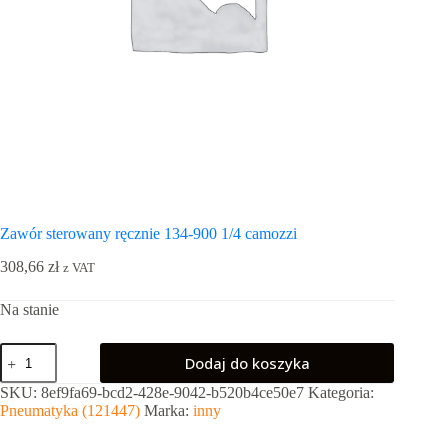
Zawór sterowany ręcznie 134-900 1/4 camozzi
308,66
zł
z VAT
Na stanie
ilość
Dodaj do koszyka
Zawór
sterowany
SKU:
8ef9fa69-bcd2-428e-9042-b520b4ce50e7
Kategoria:
ręcznie
Pneumatyka (121447)
Marka:
inny
134-
900