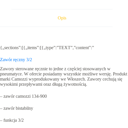
1/4
camozzi
Opis
{„sections”:[{„items”:[{„type”:”TEXT”,”content”:”
Zawór ręczny 3/2
Zawory sterowane ręcznie to jedne z częściej stosowanych w
pneumatyce. W ofercie posiadamy wszystkie możliwe wersję. Produkt
marki Camozzi wyprodukowany we Włoszech. Zawory cechują się
wysokimi przepływami oraz długą żywotnością.
– zawór camozzi 134-900
– zawór bistabilny
– funkcja 3/2