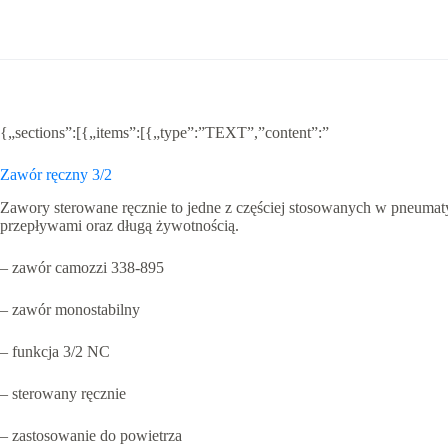
{„sections”:[{„items”:[{„type”:”TEXT”,”content”:”
Zawór ręczny 3/2
Zawory sterowane ręcznie to jedne z częściej stosowanych w pneum
przepływami oraz długą żywotnością.
– zawór camozzi 338-895
– zawór monostabilny
– funkcja 3/2 NC
– sterowany ręcznie
– zastosowanie do powietrza