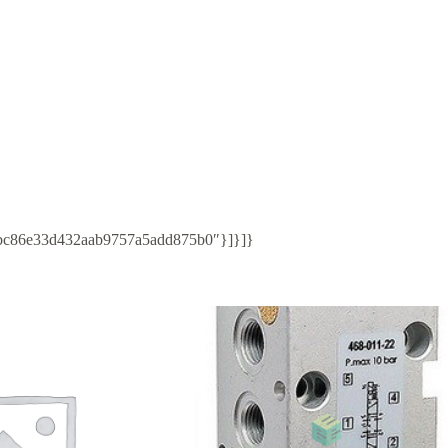
62/bc86e33d432aab9757a5add875b0″}]}]}