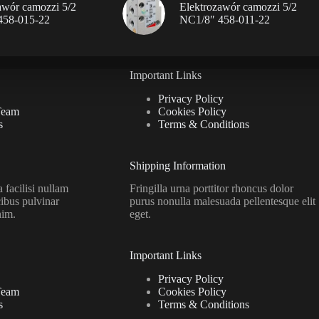
awór camozzi 5/2
Elektrozawór camozzi 5/2
458-015-22
NC1/8″ 458-011-22
Important Links
Privacy Policy
Team
Cookies Policy
s
Terms & Conditions
Shipping Information
facilisi nullam
Fringilla urna porttitor rhoncus dolor
ibus pulvinar
purus nonulla malesuada pellentesque elit
nim.
eget.
Important Links
Privacy Policy
Team
Cookies Policy
s
Terms & Conditions