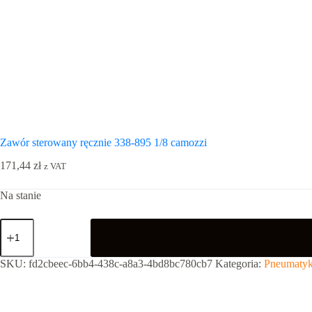
Zawór sterowany ręcznie 338-895 1/8 camozzi
171,44
zł
z VAT
Na stanie
ilość
Zawór
sterowany
ręcznie
SKU:
fd2cbeec-6bb4-438c-a8a3-4bd8bc780cb7
Kategoria:
Pneumatyk
338-
895
1/8
camozzi