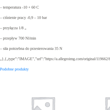
– temperatura -10 + 60 C
– ciśnienie pracy -0,9 – 10 bar
– przyłącza 1/8 „
– przepływ 700 Nl/min
– siła potrzebna do przesterowania 35 N
„},{„type”:”IMAGE”,”url”:”https://a.allegroimg.com/original/1196
Podobne produkty