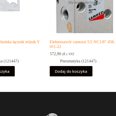
hoinka łącznik trójnik Y
Elektrozawór camozzi 5/2 NC1/8″ 458-
011-22
572,90
zł
z VAT
a (121447)
Pneumatyka (121447)
szyka
Dodaj do koszyka