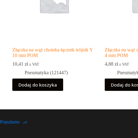
Złączka na wąż choinka łącznik trójnik Y
Złączka na wąż c
10 mm POM
4 mm POM
10,41
zł
4,88
zł
z VAT
z VAT
Pneumatyka (121447)
Pneumatyk
Dodaj do koszyka
Dodaj do ko
Popularne