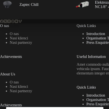
Elektroz
Zaptec Chill
NC1/8″ 
O nas
Quick Links
O nas
Introduction
Nasi klienci
Organisation 
Nasi partnerzy
Press Enquirie
Achievements
Useful Information
Amet commodo nulla 
vehicula ipsum. Fauc
elementum integer e
About Us
O nas
Nasi klienci
Quick Links
Nasi partnerzy
Introduction
Organisation 
Press Enquirie
Achievements