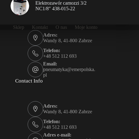
Elektrozawór camozzi 3/2
NC1/8″ 438-015-22
Sklep
Kontakt
O nas
Moje konto
Adres:
Wandy 8, 41-800 Zabrze
Telefon:
+48 512 112 693
Email:
pneumatyka@emerpolska.
pl
Contact Info
Adres:
Wandy 8, 41-800 Zabrze
Telefon:
+48 512 112 693
Adres e-mail: