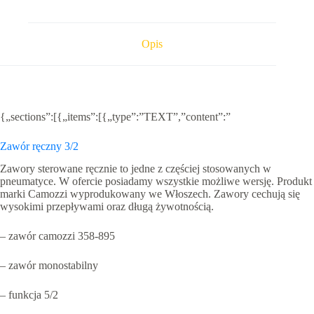
1/8
camozzi
Opis
{„sections”:[{„items”:[{„type”:”TEXT”,”content”:”
Zawór ręczny 3/2
Zawory sterowane ręcznie to jedne z częściej stosowanych w
pneumatyce. W ofercie posiadamy wszystkie możliwe wersję. Produkt
marki Camozzi wyprodukowany we Włoszech. Zawory cechują się
wysokimi przepływami oraz długą żywotnością.
– zawór camozzi 358-895
– zawór monostabilny
– funkcja 5/2