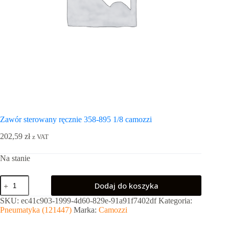
Zawór sterowany ręcznie 358-895 1/8 camozzi
202,59
zł
z VAT
Na stanie
ilość
Dodaj do koszyka
Zawór
sterowany
SKU:
ec41c903-1999-4d60-829e-91a91f7402df
Kategoria:
ręcznie
Pneumatyka (121447)
Marka:
Camozzi
358-
895