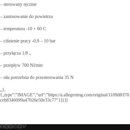
– sterowany ręcznie
– zastosowanie do powietrza
– temperatura -10 + 60 C
– ciśnienie pracy -0,9 – 10 bar
– przyłącza 1/8 „
– przepływ 700 Nl/min
– siła potrzebna do przesterowania 35 N
„},
{„type”:”IMAGE”,”url”:”https://a.allegroimg.com/original/1109d8/f70
ceb8346099a47026e50e33c77″}]}]}