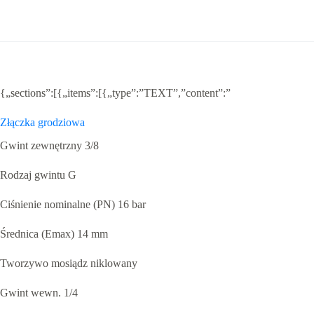
niklowany
{„sections”:[{„items”:[{„type”:”TEXT”,”content”:”
Złączka grodziowa
Gwint zewnętrzny 3/8
Rodzaj gwintu G
Ciśnienie nominalne (PN) 16 bar
Średnica (Emax) 14 mm
Tworzywo mosiądz niklowany
Gwint wewn. 1/4