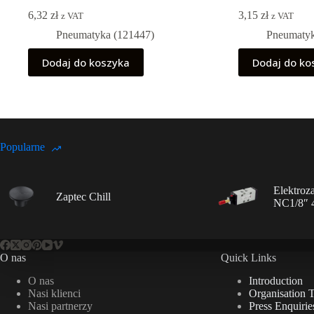
6,32
zł
3,15
zł
z VAT
z VAT
Pneumatyka (121447)
Pneumatyk
Dodaj do koszyka
Dodaj do ko
Popularne
Elektroz
Zaptec Chill
NC1/8″ 
O nas
Quick Links
O nas
Introduction
Nasi klienci
Organisation 
Nasi partnerzy
Press Enquirie