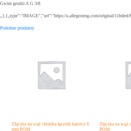
Gwint grodzi A G 3/8
„},{„type”:”IMAGE”,”url”:”https://a.allegroimg.com/original/11bd
Podobne produkty
Złączka na wąż choinka łącznik kątowy 6
Złączka na wąż 
mm POM
POM