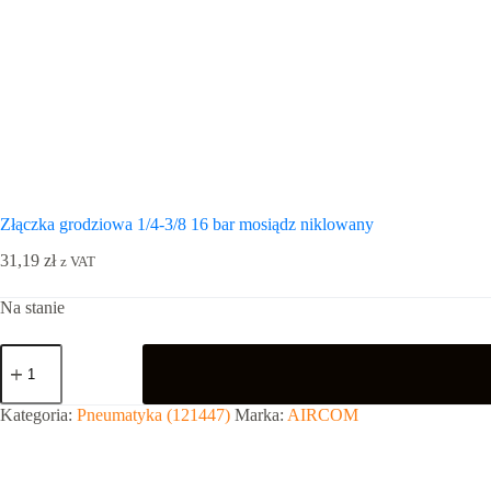
Złączka grodziowa 1/4-3/8 16 bar mosiądz niklowany
31,19
zł
z VAT
Na stanie
ilość
Złączka
grodziowa
1/4-
Kategoria:
Pneumatyka (121447)
Marka:
AIRCOM
3/8
16
bar
mosiądz