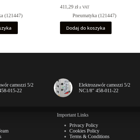
411,29
zł
z VAT
a (121447)
Pneumatyka (121447)
szyka
Dodaj do koszyka
awór camozzi 5/2
Elektrozawór camozzi 5/2
458-015-22
NC1/8″ 458-011-22
Important Links
Privacy Policy
Team
Cookies Policy
s
Terms & Conditions