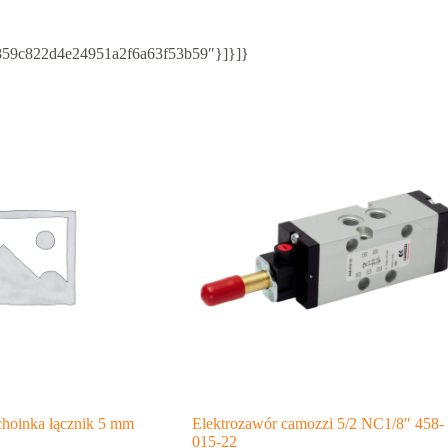
ed/859c822d4e24951a2f6a63f53b59″}]}]}
choinka łącznik 5 mm
Elektrozawór camozzi 5/2 NC1/8″ 458-
015-22