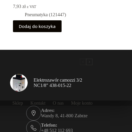
7,93
zł
z VAT
Pneumatyka (121447)
Dodaj do koszyka
Elektrozawór camozzi 3/2
NC1/8″ 438-015-22
Sklep
Kontakt
O nas
Moje konto
Adres:
Wandy 8, 41-800 Zabrze
Telefon:
+48 512 112 693