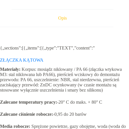
1/8
(oring)
Opis
{„sections”:[{„items”:[{„type”:”TEXT”,”content”:”
ZŁĄCZKA KĄTOWA
Materiały
:
Korpus: mosiądz niklowany / PA 66 (złączka wtykowa
M3: stal niklowana lub PA66), pierścień wciskowy do demontażu
przewodu: PA 66, uszczelnienie: NBR, stal nierdzewna, pierścień
zaciskający przewód: ZnDC ocynkowany (w czasie montażu są
stosowane wyłącznie uszczelnienia i smary bez silikonu)
Zalecane temperatury pracy:
-20° C do maks. + 80° C
Zalecane ciśnienie robocze:
-0,95 do 20 barów
Media robocze:
Sprężone powietrze, gazy obojętne, woda (woda do