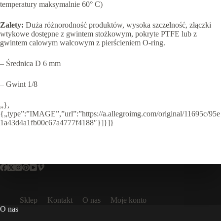
temperatury maksymalnie 60° C)
Zalety:
Duża różnorodność produktów, wysoka szczelność, złączki
wtykowe dostępne z gwintem stożkowym, pokryte PTFE lub z
gwintem calowym walcowym z pierścieniem O-ring.
– Średnica D 6 mm
– Gwint 1/8
„},
{„type”:”IMAGE”,”url”:”https://a.allegroimg.com/original/11695c/95e
1a43d4a1fb00c67a4777f4188″}]}]}
Sklep
Kontakt
O nas
Moje konto
O nas