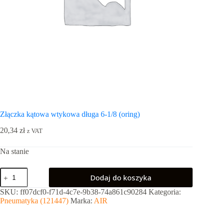
Złączka kątowa wtykowa długa 6-1/8 (oring)
20,34
zł
z VAT
Na stanie
ilość
Dodaj do koszyka
Złączka
kątowa
SKU:
ff07dcf0-f71d-4c7e-9b38-74a861c90284
Kategoria:
wtykowa
Pneumatyka (121447)
Marka:
AIR
długa
6-