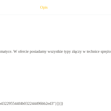
Opis
umatyce. W ofercie posiadamy wszystkie typy złączy w technice spręż
20/b432295544f4b032244496bb2ed3″}]}]}