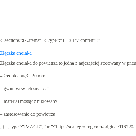
20
1/2
{„sections”:[{„items”:[{„type”:”TEXT”,”content”:”
Złączka choinka
Złączka choinka do powietrza to jedna z najczęściej stosowany w pne
– średnica węża 20 mm
– gwint wewnętrzny 1/2″
– materiał mosiądz niklowany
– zastosowanie do powietrza
„},{„type”:”IMAGE”,”url”:”https://a.allegroimg.com/original/1167