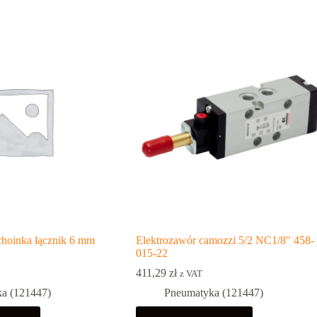
choinka łącznik 6 mm
Elektrozawór camozzi 5/2 NC1/8″ 458-
015-22
411,29
zł
z VAT
a (121447)
Pneumatyka (121447)