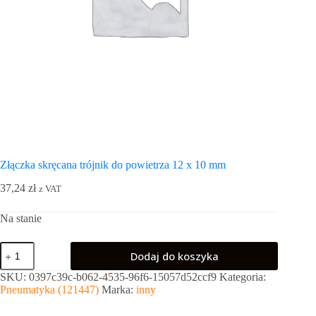
Złączka skręcana trójnik do powietrza 12 x 10 mm
37,24
zł
z VAT
Na stanie
ilość
Dodaj do koszyka
Złączka
skręcana
SKU:
0397c39c-b062-4535-96f6-15057d52ccf9
Kategoria:
trójnik
Pneumatyka (121447)
Marka:
inny
do
powietrza