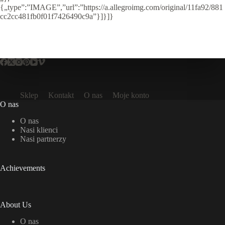
{„type”:”IMAGE”,”url”:”https://a.allegroimg.com/original/11fa92/881
cc2cc481fb0f01f7426490c9a”}]}]}
Sklep
Kontakt
O nas
Moje konto
O nas
O nas
Nasi klienci
Nasi partnerzy
Achievements
About Us
O nas