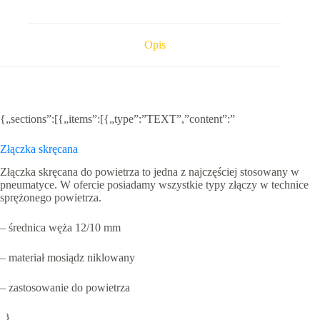
12
x
10
mm
Opis
{„sections”:[{„items”:[{„type”:”TEXT”,”content”:”
Złączka skręcana
Złączka skręcana do powietrza to jedna z najczęściej stosowany w
pneumatyce. W ofercie posiadamy wszystkie typy złączy w technice
sprężonego powietrza.
– średnica węża 12/10 mm
– materiał mosiądz niklowany
– zastosowanie do powietrza
„},